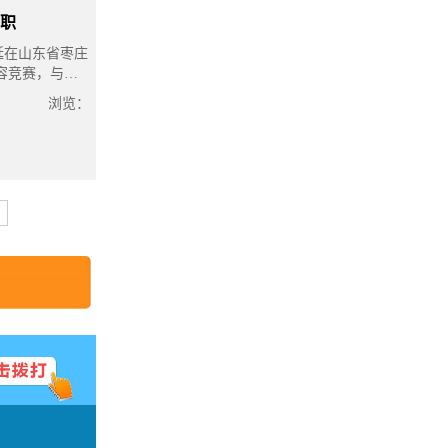
”职
延在山东省枣庄
容竞赛，与来
飞鸟》以深刻的
浏览：