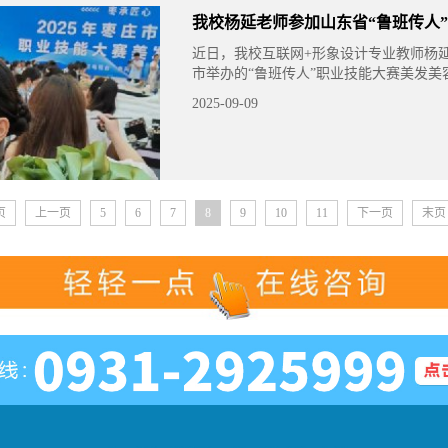
我校杨延老师参加山东省“鲁班传人
近日，我校互联网+形象设计专业教师杨
市举办的“鲁班传人”职业技能大赛美发美
自全国的480名选手同台竞技，其作品《
2025-09-09
主题和精湛的技艺
页
上一页
5
6
7
8
9
10
11
下一页
末页