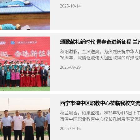
市服务与商务管理2401级学生在学校学
2025-10-14
行了乘务应急演练活动。
颂歌献礼新时代 青春奋进新征程 兰
秋阳溢彩，金风送爽。为热烈庆祝中华人
76周年，深情讴歌伟大祖国取得的辉煌成
师生奋进力量，9月28日下午3时，兰州
2025-09-29
“颂歌献华诞 奋进新征
西宁市湟中区职教中心莅临我校交流
秋兰飘香，硕果盈枝。2025年9月15日
市湟中区职业教育中心校长孔尚寿率交流
州新华互联网学校进行深度考察与交流。
2025-09-16