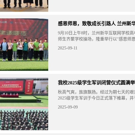
感恩师恩，致敬成长引路人 兰州新
9月10日上午8时，兰州新华互联网学校
师生齐聚学校操场，隆重举行以“感恩师
路人”为主题的教师节庆祝活动，共同庆祝
2025-09-11
师节……
我校2025级学生军训闭营仪式圆满
秋高气爽，旌旗飘扬。经过为期七天的艰
2025级学生军训于今日正式落下帷幕，
行闭营仪式。校长、总教官、高中部负责
2025-09-09
责人等领导共同出席了