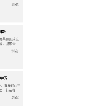
术报告厅成功举
浏览：
州新
民共和国成立
就，凝聚全体
新华互联网学校
浏览：
学习
下午，青海省西宁
团一行莅临兰
浏览：