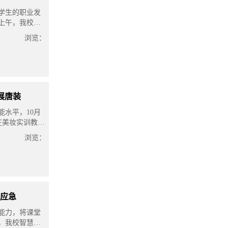
学生的职业发
日上午，我校特
在校学术报告
浏览：
展唐装
水平，10月
班在美妆实训教室
浏览：
应急
能力，将课堂
午，我校智慧城