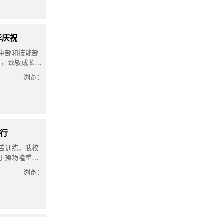
华庆祝
高中部和技能部
恩，致敬成长引
我国第41个教
浏览：
举行
苦训练，我校
并于操场隆重举
人、技能部负
浏览：