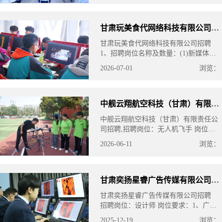
扎根兰州主城、新区的综合高中在地
甘肃玩美食代网络科技有限公司招聘
甘肃玩美食代网络科技有限公司招聘
1、招聘岗位名称及数量：(1)新媒体运
营（3人）(2)岗位要求：主要做甘肃本
2026-07-01
浏览：
地生活团购（餐饮，酒店，景区）(3)薪
资待遇：5000-7000元/月 2、招聘岗位
中舰云翔航空科技（甘肃）有限责任公司
中舰云翔航空科技（甘肃）有限责任公
司招聘,招聘岗位：无人机飞手 岗位要
求：持有中国民航无人机操作员执照；
2026-06-11
浏览：
熟练飞行与维护；工作职责：无人机安
装、调试、维护；执行航拍……
甘肃奕扬星睿广告传媒有限公司招聘
甘肃奕扬星睿广告传媒有限公司招聘
招聘岗位：设计师 岗位要求：1、广告
学、设计学专业者优先；2、有创新能
2025-12-19
浏览：