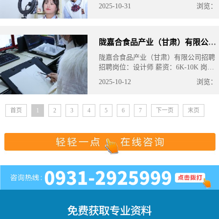
品类）全职主播，薪资待遇：底薪
2025-10-31
浏览：
（5K-15K）+高额提成（1%-5%销售
额），综合月薪10K-50K+；每天直播4-
6小时，月
陇嘉合食品产业（甘肃）有限公司招聘
陇嘉合食品产业（甘肃）有限公司招聘
招聘岗位：设计师 薪资：6K-10K 岗位
要求：视觉传达、数字媒体艺术等设计
2025-10-12
浏览：
相关专业，精通Photoshop等设计软件。
首页
1
2
3
4
5
6
7
下一页
末页