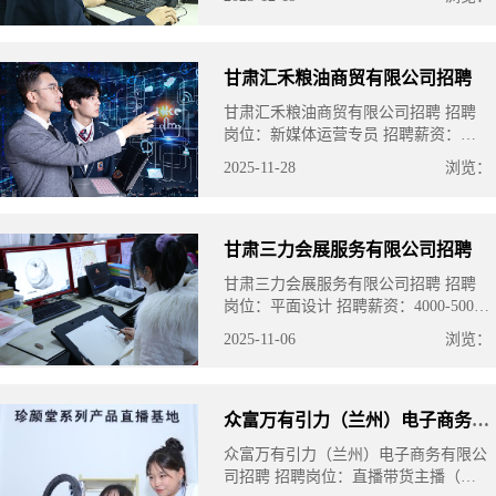
力，精通画图、PS、CAD等。
甘肃汇禾粮油商贸有限公司招聘
甘肃汇禾粮油商贸有限公司招聘 招聘
岗位：新媒体运营专员 招聘薪资：
4000-6000 岗位职责：负责与运营团队
2025-11-28
浏览：
日常沟通对接，明确运营需求与交付标
准，保障合作流程顺畅……
甘肃三力会展服务有限公司招聘
甘肃三力会展服务有限公司招聘 招聘
岗位：平面设计 招聘薪资：4000-5000
元 岗位要求：主修专业为视觉传达设
2025-11-06
浏览：
计、广告设计与制作、计算机平面设
计、数字媒体艺术……
众富万有引力（兰州）电子商务有限公司
众富万有引力（兰州）电子商务有限公
司招聘 招聘岗位：直播带货主播（食