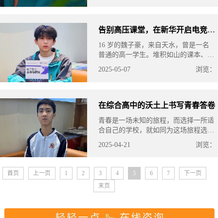
告别高压课堂，在新华开启电竞逐梦新篇
16 岁的魏子豪，来自天水，曾是一名
普通的高一学生。堆积如山的课本、密
密麻麻的试卷、永无止境的考试，组成
2025-05-07
浏览：
了他压抑又迷茫的高中日常。面对传统
的学习模式，他常常感到力不从
在综合高中的沃土上书写青春答卷
青春是一场未知的旅程，而选择一所适
合自己的学校，就如同为这场旅程选对
了方向。16 岁的王在康，在去年中考
2025-04-21
浏览：
中取得 458 分的成绩，距离市级高中的
录取线差了 22 分。面对这个结果
首页
上一页
1
2
3
4
5
6
7
下一页
末页