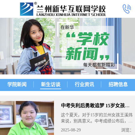
学院新闻
新生访谈
行业资讯
招聘信息
中考失利后勇敢追梦 15岁女孩在兰州新华
这个夏天，对于15岁的兰州女孩王溪炜
来说，别具意义。中考成绩公布后，她
没有徘徊于失利，而是主动出击、勇敢
2025-08-29
浏览：
选择——通过线上直播深入了解兰州新