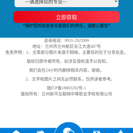
立即获取
*保护您的信息安全是我们的责任，请放心提交*
咨询电话：0931-2925999
地址：兰州市兰州新区长江大道407号
免责声明：1、文章部分图片来源于网络，主要目的在于分享信息，
版权归原作者所有，如涉及侵权请予以告知，
我们会在24小时内删除相关内容，谢谢。
2、文字和图片之间无必然联系，仅供读者参考。
陇ICP备18003202号-1
版权所有：兰州新华互联网中等职业学校有限公司