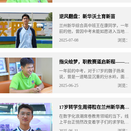
华互联网中等职业学校，并在父
逆风翻盘：新华沃土育新苗
兰州新华综合高中班王在康同学，一年
前的他，曾因中考未能如愿进入当地理
想高中而陷入短暂的迷茫。然而，新华
2025-07-08
浏览：
综合高中这片教育沃土，正悄然助力这
位少年重新校准航向，朝着心
指尖绘梦，职教赛道启新程——魏子扬的
一年前的中考，对于17岁的魏子扬来
说，曾是一道略显沉重的分水岭。面对
暂时的“失利”，他和家人也曾感到迷
2025-06-25
浏览：
茫。然而，一次偶然的线上相遇，为他
的未来打开了另一扇充满可能的大
17岁转学生周得粒在兰州新华高中的奋斗
在数字化浪潮席卷教育领域的当下，线
上平台正悄然改变着学子们的求学轨
迹。17 岁的周得粒，便是这一变革的
2025-06-11
浏览：