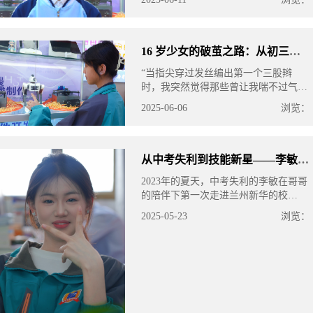
亲历者与受益者。去年暑假，一次偶然
的直播观看，让他与兰州新华互联
16 岁少女的破茧之路：从初三压力到互联
“当指尖穿过发丝编出第一个三股辫
时，我突然觉得那些曾让我喘不过气的
学习压力，好像都找到了出口。”16 岁
2025-06-06
浏览：
的杨玉荣坐在兰州新华互联网学校的美
妆实训教室里，眼中闪烁着明亮
从中考失利到技能新星——李敏的成长之
2023年的夏天，中考失利的李敏在哥哥
的陪伴下第一次走进兰州新华的校
园。"当时看到实训室里学长学姐专注
2025-05-23
浏览：
设计作品的样子，教室里现代化的设
备，我突然觉得这里可能就是新的起
点。