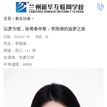
主页
>
新生访谈
>
以梦为笔，绘青春华章：李雨倩的追梦之旅
日期：2024-07-18
浏览：
次
学生：李雨倩
班级：高三（1）班
生源地：甘肃兰州
中考成绩：440分