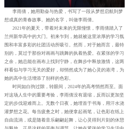
李雨倩，她用勤奋与热爱，书写了一段从梦想启航到梦
想成真的青春故事。她的名字，叫做李雨倩。
2021年的夏天，带着对未来的无限憧憬，李雨倩踏入了
兰州新华高中的大门。初来乍到，她就被这里浓厚的学习氛
围和丰富多彩的社团活动所吸引。然而，对于她而言，最特
别的，莫过于那份对画画与跳舞的执着热爱。在紧张的学习
之余，她总能在画布上找到宁静，在舞步中释放激情，这两
样看似与学习无关的爱好，却悄然成为了她心灵的港湾，为
她的高中生活增添了别样的色彩。
时间如白驹过隙，转眼间，2024年的高考悄然而至。面
对这场人生中的重要考验，李雨倩没有退缩，反而以更加坚
定的步伐迎难而上。无数个日夜，她埋首于书海，用汗水浇
灌梦想之花。每当疲惫之时，她便拿起画笔，让色彩在纸上
自由流淌，或是随着音乐翩翩起舞，让心灵得到片刻的休憩
与释放。正是这样的平衡与调节，让她在紧张的学习生活中