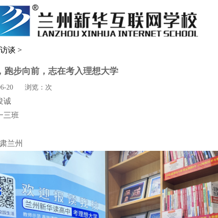
访谈
>
，跑步向前，志在考入理想大学
6-20
浏览：
次
俊诚
一三班
肃兰州