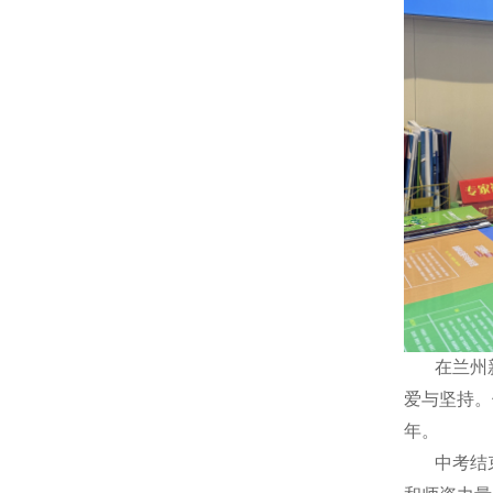
在兰州新
爱与坚持。
年。
中考结