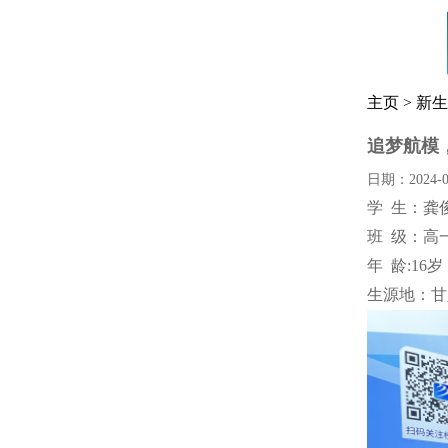
主页
>
新生
追梦航模
日期：2024-0
学 生：龚
班 级：高
年 龄:16岁
生源地：甘