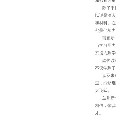
和师资力量
除了平
以说是深入
和材料。在
都是他努力
而跑步
当学习压力
态投入到学
龚俊诚
不仅学到了
谈及未
里，能够继
大飞跃。
兰州新
相信，像龚
才。