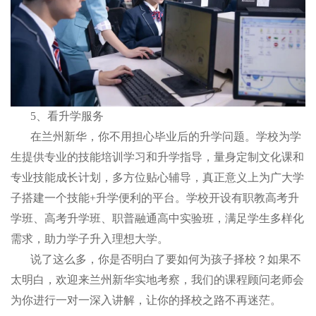
5、看升学服务
在兰州新华，你不用担心毕业后的升学问题。学校为学
生提供专业的技能培训学习和升学指导，量身定制文化课和
专业技能成长计划，多方位贴心辅导，真正意义上为广大学
子搭建一个技能+升学便利的平台。学校开设有职教高考升
学班、高考升学班、职普融通高中实验班，满足学生多样化
需求，助力学子升入理想大学。
说了这么多，你是否明白了要如何为孩子择校？如果不
太明白，欢迎来兰州新华实地考察，我们的课程顾问老师会
为你进行一对一深入讲解，让你的择校之路不再迷茫。